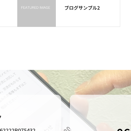
ブログサンプル2
ク
22R075432