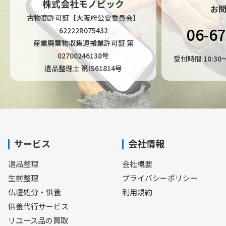
株式会社モノピック
お
古物商許可証【大阪府公安委員会】
06-6
62222R075432
産業廃棄物収集運搬業許可証 第
02700246138号
受付時間 10:3
遺品整理士 第IS61814号
サービス
会社情報
遺品整理
会社概要
生前整理
プライバシーポリシー
仏壇処分・供養
利用規約
供養代行サービス
リユース品の買取