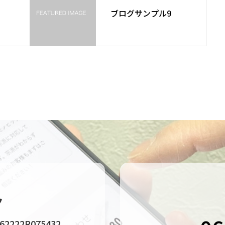
ブログサンプル9
ク
22R075432