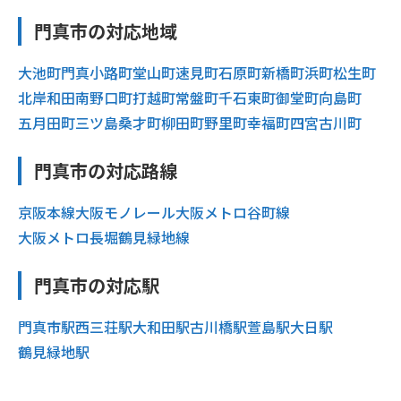
門真市の対応地域
大池町
門真
小路町
堂山町
速見町
石原町
新橋町
浜町
松生町
北岸和田
南野口町
打越町
常盤町
千石東町
御堂町
向島町
五月田町
三ツ島
桑才町
柳田町
野里町
幸福町
四宮
古川町
門真市の対応路線
京阪本線
大阪モノレール
大阪メトロ谷町線
大阪メトロ長堀鶴見緑地線
門真市の対応駅
門真市駅
西三荘駅
大和田駅
古川橋駅
萱島駅
大日駅
鶴見緑地駅