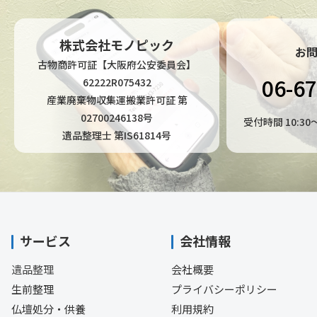
株式会社モノピック
お
古物商許可証【大阪府公安委員会】
06-6
62222R075432
産業廃棄物収集運搬業許可証 第
02700246138号
受付時間 10:3
遺品整理士 第IS61814号
サービス
会社情報
遺品整理
会社概要
生前整理
プライバシーポリシー
仏壇処分・供養
利用規約