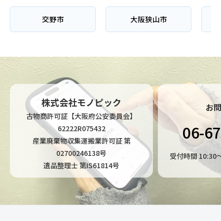
交野市
大阪狭山市
株式会社モノピック
お
古物商許可証【大阪府公安委員会】
06-6
62222R075432
産業廃棄物収集運搬業許可証 第
02700246138号
受付時間 10:3
遺品整理士 第IS61814号