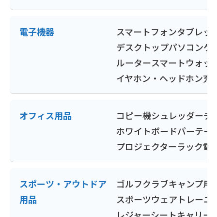
電子機器
スマートフォン
タブレッ
デスクトップパソコン
ゲ
ルーター
スマートウォッ
イヤホン・ヘッドホン
充
オフィス用品
コピー機
シュレッダー
デ
ホワイトボード
パーテー
プロジェクター
ラック
電
スポーツ・アウトドア
ゴルフクラブ
キャンプ用
用品
スポーツウェア
トレーニ
レジャーシート
キャリー