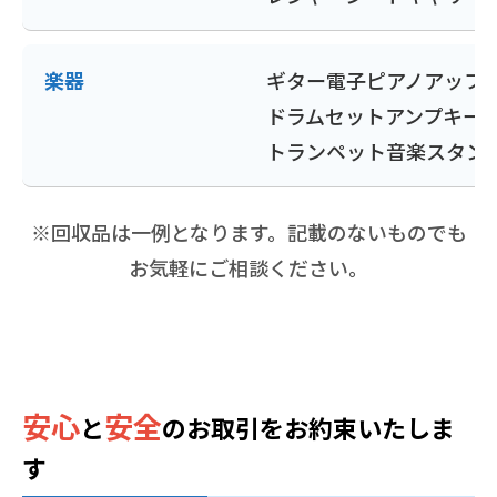
楽器
ギター
電子ピアノ
アップ
ドラムセット
アンプ
キー
トランペット
音楽スタン
※回収品は一例となります。記載のないものでも
お気軽にご相談ください。
安心
安全
と
の
お取引をお約束いたしま
す