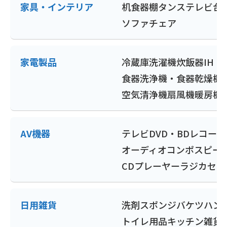
家具・インテリア
机
食器棚
タンス
テレビ台
ソファ
チェア
家電製品
冷蔵庫
洗濯機
炊飯器
IH
食器洗浄機・食器乾燥機
空気清浄機
扇風機
暖房機
AV機器
テレビ
DVD・BDレコー
オーディオコンポ
スピー
CDプレーヤー
ラジカセ
ポ
日用雑貨
洗剤
スポンジ
バケツ
ハン
トイレ用品
キッチン雑貨