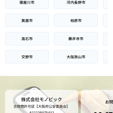
寝屋川市
河内長野市
箕面市
柏原市
高石市
藤井寺市
交野市
大阪狭山市
株式会社モノピック
お
古物商許可証【大阪府公安委員会】
62222R075432