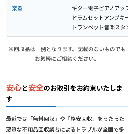
楽器
ギター
電子ピアノ
アップ
ドラムセット
アンプ
キー
トランペット
音楽スタン
※回収品は一例となります。記載のないものでも
お気軽にご相談ください。
安心
安全
と
の
お取引をお約束いたしま
す
最近では「無料回収」や「格安回収」をうたった
悪質な不用品回収業者によるトラブルが全国で多