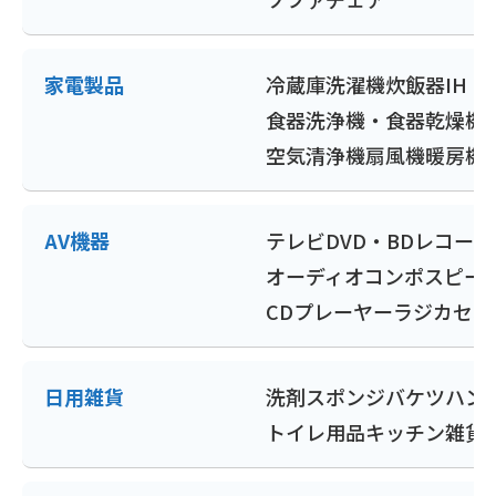
家電製品
冷蔵庫
洗濯機
炊飯器
IH
食器洗浄機・食器乾燥機
空気清浄機
扇風機
暖房機
AV機器
テレビ
DVD・BDレコー
オーディオコンポ
スピー
CDプレーヤー
ラジカセ
ポ
日用雑貨
洗剤
スポンジ
バケツ
ハン
トイレ用品
キッチン雑貨