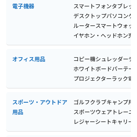
電子機器
スマートフォン
タブレッ
デスクトップパソコン
ゲ
ルーター
スマートウォッ
イヤホン・ヘッドホン
充
オフィス用品
コピー機
シュレッダー
デ
ホワイトボード
パーテー
プロジェクター
ラック
電
スポーツ・アウトドア
ゴルフクラブ
キャンプ用
用品
スポーツウェア
トレーニ
レジャーシート
キャリー