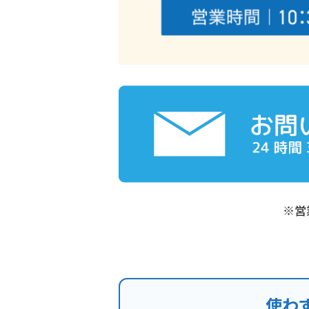
※営
使わ