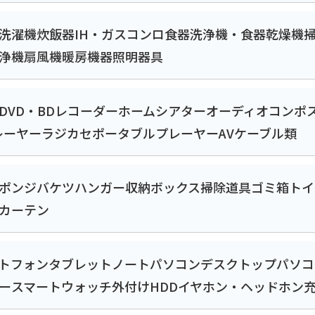
洗濯機
炊飯器
IH・ガスコンロ
食器洗浄機・食器乾燥機
浄機
扇風機
暖房機器
照明器具
DVD・BDレコーダー
ホームシアター
オーディオコンポ
レーヤー
ラジカセ
ポータブルプレーヤー
AVケーブル類
ポンジ
バケツ
ハンガー
収納ボックス
掃除道具
ゴミ箱
トイ
カーテン
トフォン
タブレット
ノートパソコン
デスクトップパソコ
ー
スマートウォッチ
外付けHDD
イヤホン・ヘッドホン