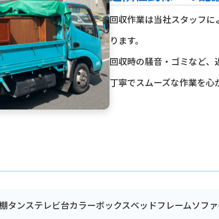
回収作業は当社スタッフに
ります。
回収時の騒音・ゴミなど、
丁寧でスムーズな作業を心
棚
タンス
テレビ台
カラーボックス
ベッドフレーム
ソファ