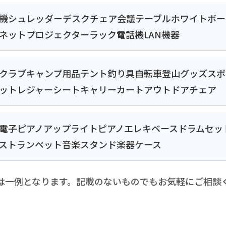
機
シュレッダー
デスクチェア
会議テーブル
ホワイトボー
ネット
プロジェクター
ラック
電話機
LAN機器
クラブ
キャンプ用品
テント
釣り具
自転車
登山グッズ
スポ
ット
レジャーシート
キャリーカート
アウトドアチェア
電子ピアノ
アップライトピアノ
エレキベース
ドラムセッ
ス
トランペット
音楽スタンド
楽器ケース
は一例となります。記載のないものでもお気軽にご相談