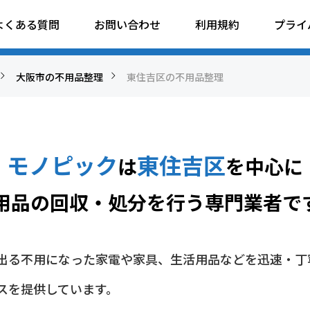
理
よくある質問
お問い合わせ
利用規約
プライ
大阪市の不用品整理
東住吉区の不用品整理
モノピック
東住吉区
は
を中心に
用品の回収・処分を行う専門業者で
出る不用になった家電や家具、生活用品などを迅速・丁
スを提供しています。