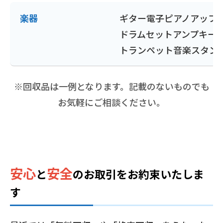
楽器
ギター
電子ピアノ
アップ
ドラムセット
アンプ
キー
トランペット
音楽スタン
※回収品は一例となります。記載のないものでも
お気軽にご相談ください。
安心
安全
と
の
お取引をお約束いたしま
す