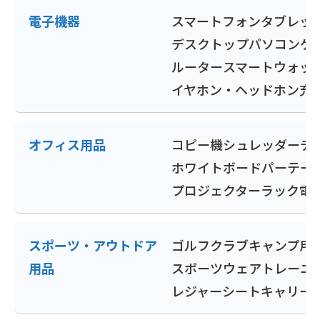
電子機器
スマートフォン
タブレッ
デスクトップパソコン
ゲ
ルーター
スマートウォッ
イヤホン・ヘッドホン
充
オフィス用品
コピー機
シュレッダー
デ
ホワイトボード
パーテー
プロジェクター
ラック
電
スポーツ・アウトドア
ゴルフクラブ
キャンプ用
用品
スポーツウェア
トレーニ
レジャーシート
キャリー