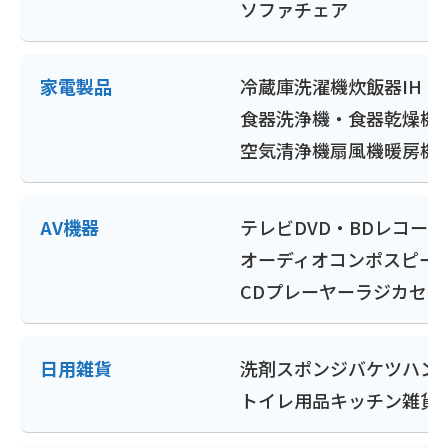
ソファ
チェア
家電製品
冷蔵庫
洗濯機
炊飯器
IH
食器洗浄機・食器乾燥機
空気清浄機
扇風機
暖房機
AV機器
テレビ
DVD・BDレコー
オーディオコンポ
スピー
CDプレーヤー
ラジカセ
ポ
日用雑貨
洗剤
スポンジ
バケツ
ハン
トイレ用品
キッチン雑貨