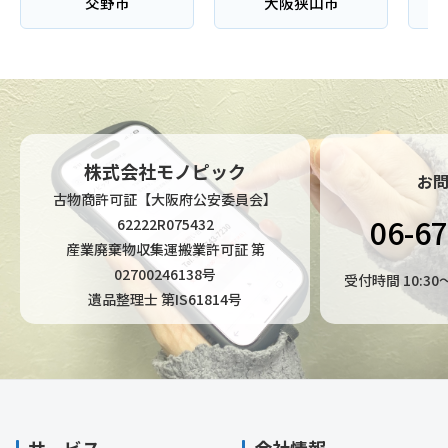
交野市
大阪狭山市
株式会社モノピック
お
古物商許可証【大阪府公安委員会】
06-6
62222R075432
産業廃棄物収集運搬業許可証 第
02700246138号
受付時間 10:3
遺品整理士 第IS61814号
サービス
会社情報