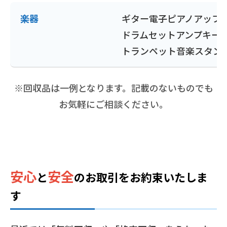
楽器
ギター
電子ピアノ
アップ
ドラムセット
アンプ
キー
トランペット
音楽スタン
※回収品は一例となります。記載のないものでも
お気軽にご相談ください。
安心
安全
と
の
お取引をお約束いたしま
す