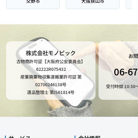
交野市
大阪狭山市
株式会社モノピック
お
古物商許可証【大阪府公安委員会】
06-6
62222R075432
産業廃棄物収集運搬業許可証 第
02700246138号
受付時間 10:3
遺品整理士 第IS61814号
サービス
会社情報