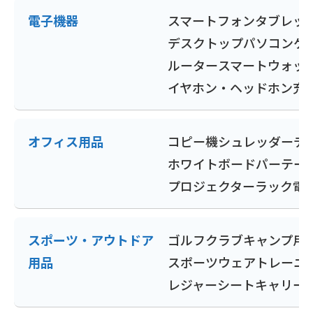
電子機器
スマートフォン
タブレッ
デスクトップパソコン
ゲ
ルーター
スマートウォッ
イヤホン・ヘッドホン
充
オフィス用品
コピー機
シュレッダー
デ
ホワイトボード
パーテー
プロジェクター
ラック
電
スポーツ・アウトドア
ゴルフクラブ
キャンプ用
用品
スポーツウェア
トレーニ
レジャーシート
キャリー