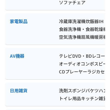
ソファ
チェア
家電製品
冷蔵庫
洗濯機
炊飯器
IH
食器洗浄機・食器乾燥機
空気清浄機
扇風機
暖房機
AV機器
テレビ
DVD・BDレコー
オーディオコンポ
スピー
CDプレーヤー
ラジカセ
ポ
日用雑貨
洗剤
スポンジ
バケツ
ハン
トイレ用品
キッチン雑貨