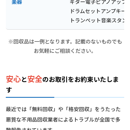
楽器
ギター
電子ピアノ
アップ
ドラムセット
アンプ
キー
トランペット
音楽スタン
※回収品は一例となります。記載のないものでも
お気軽にご相談ください。
安心
安全
と
の
お取引をお約束いたしま
す
最近では「無料回収」や「格安回収」をうたった
悪質な不用品回収業者によるトラブルが全国で多
数報告されています。