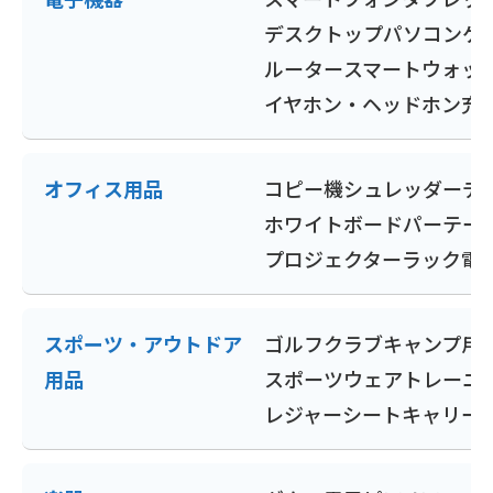
デスクトップパソコン
ゲ
ルーター
スマートウォッ
イヤホン・ヘッドホン
充
オフィス用品
コピー機
シュレッダー
デ
ホワイトボード
パーテー
プロジェクター
ラック
電
スポーツ・アウトドア
ゴルフクラブ
キャンプ用
用品
スポーツウェア
トレーニ
レジャーシート
キャリー