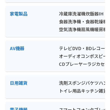
家電製品
冷蔵庫
洗濯機
炊飯器
IH
食器洗浄機・食器乾燥機
空気清浄機
扇風機
暖房機
AV機器
テレビ
DVD・BDレコー
オーディオコンポ
スピー
CDプレーヤー
ラジカセ
ポ
日用雑貨
洗剤
スポンジ
バケツ
ハン
トイレ用品
キッチン雑貨
電子機器
スマートフォン
タブレッ