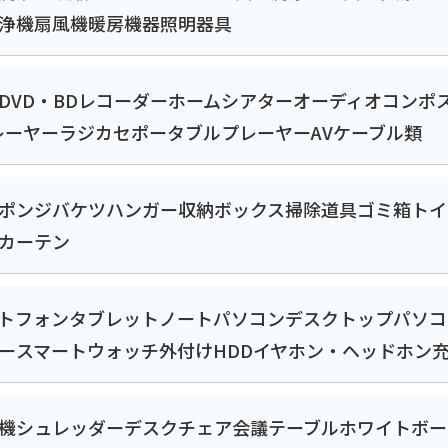
浄機
扇風機
暖房機器
照明器具
DVD・BDレコーダー
ホームシアター
オーディオコンポ
レーヤー
ラジカセ
ポータブルプレーヤー
AVケーブル類
ポンジ
バケツ
ハンガー
収納ボックス
掃除道具
ゴミ箱
トイ
カーテン
トフォン
タブレット
ノートパソコン
デスクトップパソコ
ー
スマートウォッチ
外付けHDD
イヤホン・ヘッドホン
機
シュレッダー
デスクチェア
会議テーブル
ホワイトボー