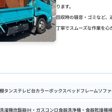
ります。
回収時の騒音・ゴミなど、
丁寧でスムーズな作業を心
棚
タンス
テレビ台
カラーボックス
ベッドフレーム
ソファ
洗濯機
炊飯器
IH・ガスコンロ
食器洗浄機・食器乾燥機