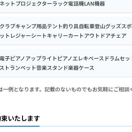
ネット
プロジェクター
ラック
電話機
LAN機器
クラブ
キャンプ用品
テント
釣り具
自転車
登山グッズ
スポ
ット
レジャーシート
キャリーカート
アウトドアチェア
電子ピアノ
アップライトピアノ
エレキベース
ドラムセッ
ス
トランペット
音楽スタンド
楽器ケース
は一例となります。記載のないものでもお気軽にご相談
約束いたします