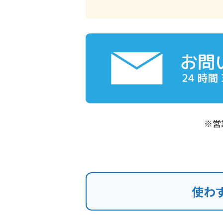
※営
使わ