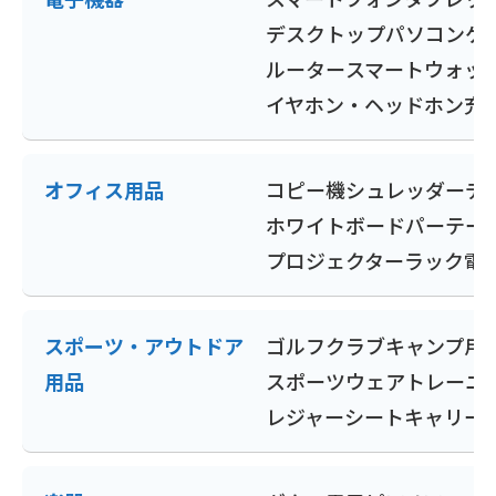
デスクトップパソコン
ゲ
ルーター
スマートウォッ
イヤホン・ヘッドホン
充
オフィス用品
コピー機
シュレッダー
デ
ホワイトボード
パーテー
プロジェクター
ラック
電
スポーツ・アウトドア
ゴルフクラブ
キャンプ用
用品
スポーツウェア
トレーニ
レジャーシート
キャリー