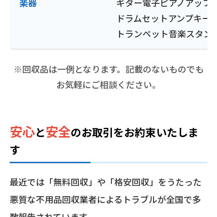
楽器
ギター
電子ピアノ
アップ
ドラムセット
アンプ
キー
トランペット
音楽スタン
※回収品は一例となります。記載のないものでも
お気軽にご相談ください。
安心
安全
と
の
お取引をお約束いたしま
す
最近では「無料回収」や「格安回収」をうたった
悪質な不用品回収業者によるトラブルが全国で多
数報告されています。