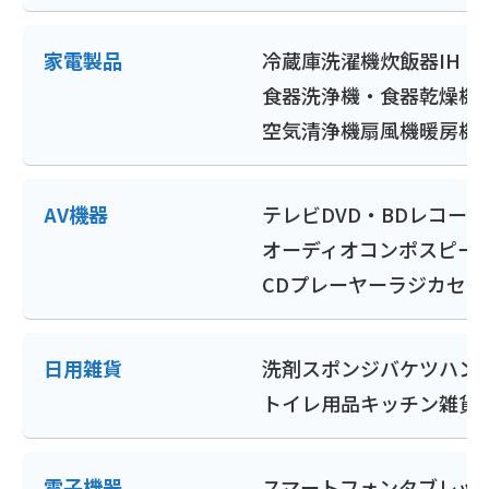
家電製品
冷蔵庫
洗濯機
炊飯器
IH
食器洗浄機・食器乾燥機
空気清浄機
扇風機
暖房機
AV機器
テレビ
DVD・BDレコー
オーディオコンポ
スピー
CDプレーヤー
ラジカセ
ポ
日用雑貨
洗剤
スポンジ
バケツ
ハン
トイレ用品
キッチン雑貨
電子機器
スマートフォン
タブレッ