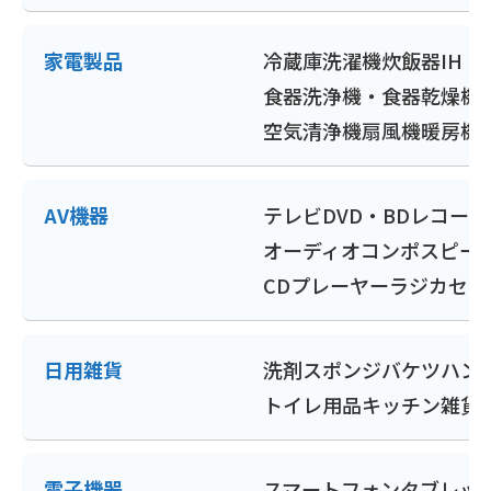
家電製品
冷蔵庫
洗濯機
炊飯器
IH
食器洗浄機・食器乾燥機
空気清浄機
扇風機
暖房機
AV機器
テレビ
DVD・BDレコー
オーディオコンポ
スピー
CDプレーヤー
ラジカセ
ポ
日用雑貨
洗剤
スポンジ
バケツ
ハン
トイレ用品
キッチン雑貨
電子機器
スマートフォン
タブレッ