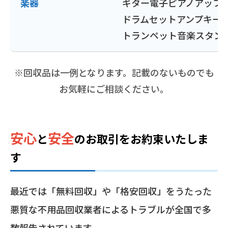
楽器
ギター
電子ピアノ
アップ
ドラムセット
アンプ
キー
トランペット
音楽スタン
※回収品は一例となります。記載のないものでも
お気軽にご相談ください。
安心
安全
と
の
お取引をお約束いたしま
す
最近では「無料回収」や「格安回収」をうたった
悪質な不用品回収業者によるトラブルが全国で多
数報告されています。