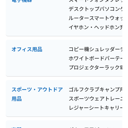
デスクトップパソコン
ゲ
ルーター
スマートウォッ
イヤホン・ヘッドホン
充
オフィス用品
コピー機
シュレッダー
デ
ホワイトボード
パーテー
プロジェクター
ラック
電
スポーツ・アウトドア
ゴルフクラブ
キャンプ用
用品
スポーツウェア
トレーニ
レジャーシート
キャリー