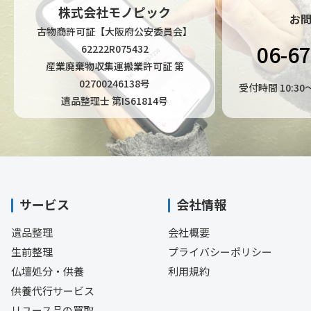
株式会社モノピック
お
古物商許可証【大阪府公安委員会】
06-6
62222R075432
産業廃棄物収集運搬業許可証 第
02700246138号
受付時間 10:3
遺品整理士 第IS61814号
サービス
会社情報
遺品整理
会社概要
生前整理
プライバシーポリシー
仏壇処分・供養
利用規約
供養代行サービス
リユース品の買取