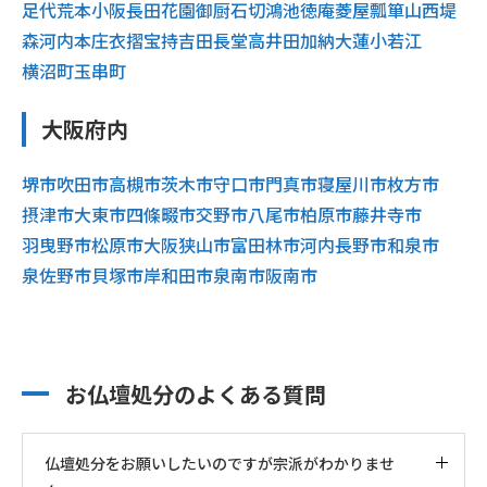
足代
荒本
小阪
長田
花園
御厨
石切
鴻池
徳庵
菱屋
瓢箪山
西堤
森河内
本庄
衣摺
宝持
吉田
長堂
高井田
加納
大蓮
小若江
横沼町
玉串町
大阪府内
堺市
吹田市
高槻市
茨木市
守口市
門真市
寝屋川市
枚方市
摂津市
大東市
四條畷市
交野市
八尾市
柏原市
藤井寺市
羽曳野市
松原市
大阪狭山市
富田林市
河内長野市
和泉市
泉佐野市
貝塚市
岸和田市
泉南市
阪南市
お仏壇処分のよくある質問
仏壇処分をお願いしたいのですが宗派がわかりませ