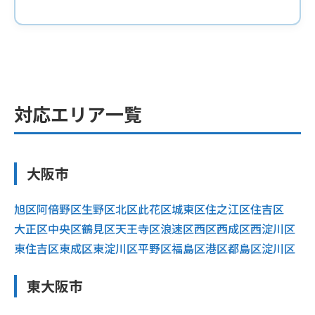
対応エリア一覧
大阪市
旭区
阿倍野区
生野区
北区
此花区
城東区
住之江区
住吉区
大正区
中央区
鶴見区
天王寺区
浪速区
西区
西成区
西淀川区
東住吉区
東成区
東淀川区
平野区
福島区
港区
都島区
淀川区
東大阪市