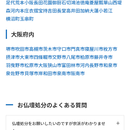
足代
荒本
小阪
長田
花園
御厨
石切
鴻池
徳庵
菱屋
瓢箪山
西堤
森河内
本庄
衣摺
宝持
吉田
長堂
高井田
加納
大蓮
小若江
横沼町
玉串町
大阪府内
堺市
吹田市
高槻市
茨木市
守口市
門真市
寝屋川市
枚方市
摂津市
大東市
四條畷市
交野市
八尾市
柏原市
藤井寺市
羽曳野市
松原市
大阪狭山市
富田林市
河内長野市
和泉市
泉佐野市
貝塚市
岸和田市
泉南市
阪南市
お仏壇処分のよくある質問
仏壇処分をお願いしたいのですが宗派がわかりませ