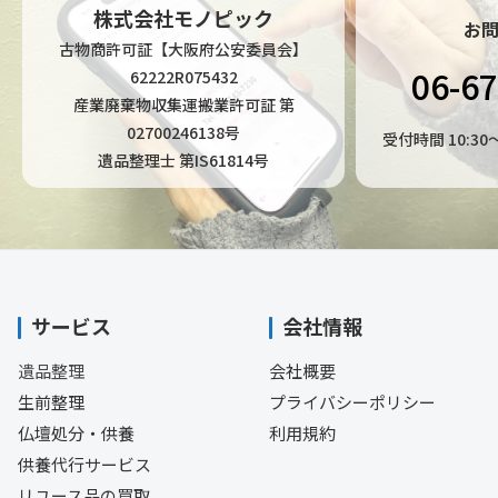
株式会社モノピック
お
古物商許可証【大阪府公安委員会】
06-6
62222R075432
産業廃棄物収集運搬業許可証 第
02700246138号
受付時間 10:3
遺品整理士 第IS61814号
サービス
会社情報
遺品整理
会社概要
生前整理
プライバシーポリシー
仏壇処分・供養
利用規約
供養代行サービス
リユース品の買取