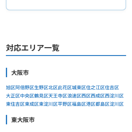
対応エリア一覧
大阪市
旭区
阿倍野区
生野区
北区
此花区
城東区
住之江区
住吉区
大正区
中央区
鶴見区
天王寺区
浪速区
西区
西成区
西淀川区
東住吉区
東成区
東淀川区
平野区
福島区
港区
都島区
淀川区
東大阪市