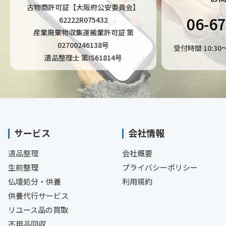
古物商許可証【大阪府公安委員会】
06-6
62222R075432
産業廃棄物収集運搬業許可証 第
02700246138号
受付時間 10:3
遺品整理士 第IS61814号
サービス
会社情報
遺品整理
会社概要
生前整理
プライバシーポリシー
仏壇処分・供養
利用規約
供養代行サービス
リユース品の買取
不用品回収