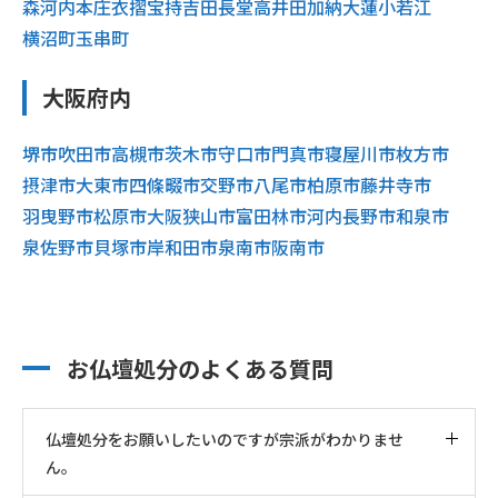
森河内
本庄
衣摺
宝持
吉田
長堂
高井田
加納
大蓮
小若江
横沼町
玉串町
大阪府内
堺市
吹田市
高槻市
茨木市
守口市
門真市
寝屋川市
枚方市
摂津市
大東市
四條畷市
交野市
八尾市
柏原市
藤井寺市
羽曳野市
松原市
大阪狭山市
富田林市
河内長野市
和泉市
泉佐野市
貝塚市
岸和田市
泉南市
阪南市
お仏壇処分のよくある質問
仏壇処分をお願いしたいのですが宗派がわかりませ
ん。