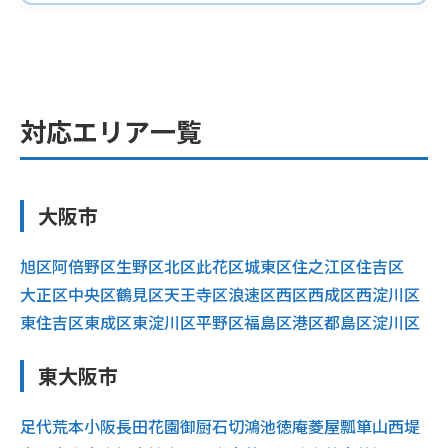
対応エリア一覧
大阪市
旭区
阿倍野区
生野区
北区
此花区
城東区
住之江区
住吉区
大正区
中央区
鶴見区
天王寺区
浪速区
西区
西成区
西淀川区
東住吉区
東成区
東淀川区
平野区
福島区
港区
都島区
淀川区
東大阪市
足代
荒本
小阪
長田
花園
御厨
石切
鴻池
徳庵
菱屋
瓢箪山
西堤