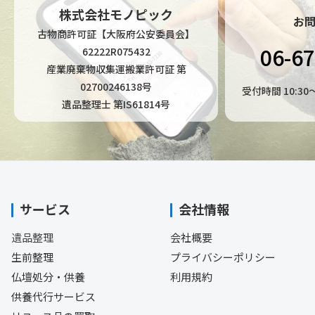
株式会社モノピック
お
古物商許可証【大阪府公安委員会】
06-6
62222R075432
産業廃棄物収集運搬業許可証 第
02700246138号
受付時間 10:3
遺品整理士 第IS61814号
サービス
会社情報
遺品整理
会社概要
生前整理
プライバシーポリシー
仏壇処分・供養
利用規約
供養代行サービス