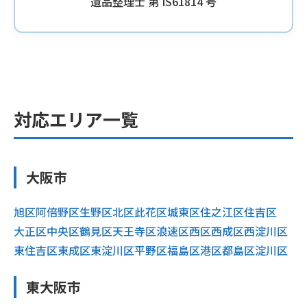
遺品整理士 第 IS61814 号
対応エリア一覧
大阪市
旭区
阿倍野区
生野区
北区
此花区
城東区
住之江区
住吉区
大正区
中央区
鶴見区
天王寺区
浪速区
西区
西成区
西淀川区
東住吉区
東成区
東淀川区
平野区
福島区
港区
都島区
淀川区
東大阪市