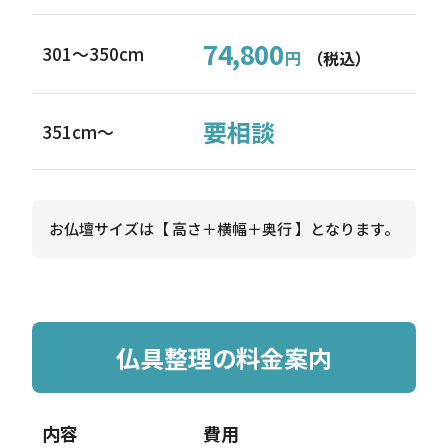
74,800
301〜350cm
円
（税込）
要相談
351cm〜
お仏壇サイズは【 高さ＋横幅＋奥行 】となります。
仏具整理の料金案内
内容
費用