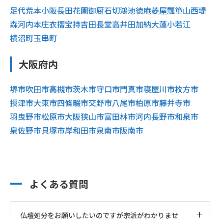
足代
荒本
小阪
長田
花園
御厨
石切
鴻池
徳庵
菱屋
瓢箪山
西堤
森河内
本庄
衣摺
宝持
吉田
長堂
高井田
加納
大蓮
小若江
横沼町
玉串町
大阪府内
堺市
吹田市
高槻市
茨木市
守口市
門真市
寝屋川市
枚方市
摂津市
大東市
四條畷市
交野市
八尾市
柏原市
藤井寺市
羽曳野市
松原市
大阪狭山市
富田林市
河内長野市
和泉市
泉佐野市
貝塚市
岸和田市
泉南市
阪南市
よくある質問
仏壇処分をお願いしたいのですが宗派がわかりませ