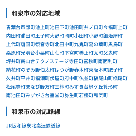
和泉市の対応地域
青葉台
芦部町
池上町
池田下町
池田町
井ノ口町
今福町
上町
内田町
浦田町
王子町
大野町
岡町
小田町
小野町
鍛治屋町
上代町
唐国町
観音寺町
北田中町
九鬼町
葛の葉町
黒鳥町
桑原町
光明台
小栗町
山荘町
下宮町
善正町
太町
父鬼町
坪井町
鶴山台
テクノステージ
寺田町
富秋町
南面利町
納花町
のぞみ野
伯太町
はつが野
春木町
東阪本町
肥子町
久井町
平井町
福瀬町
伏屋町
府中町
仏並町
槇尾山町
槇尾町
松尾寺町
まなび野
万町
三林町
みずき台
緑ケ丘
箕形町
南池田町
みずがき台
室堂町
弥生町
若樫町
和気町
和泉市の対応路線
JR阪和線
泉北高速鉄道線