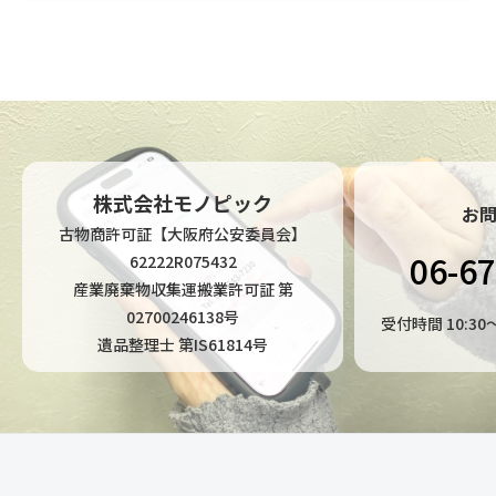
株式会社モノピック
お
古物商許可証【大阪府公安委員会】
06-6
62222R075432
産業廃棄物収集運搬業許可証 第
02700246138号
受付時間 10:3
遺品整理士 第IS61814号